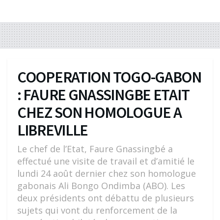
COOPERATION TOGO-GABON
: FAURE GNASSINGBE ETAIT
CHEZ SON HOMOLOGUE A
LIBREVILLE
Le chef de l’Etat, Faure Gnassingbé a
effectué une visite de travail et d’amitié le
lundi 24 août dernier chez son homologue
gabonais Ali Bongo Ondimba (ABO). Les
deux présidents ont débattu de plusieurs
sujets qui vont du renforcement de la