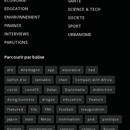
ECONOMIE
SANTE
EDUCATION
SCIENCE & TECH
ENVIRONNEMENT
SOCIETE
FINANCE
SPORT
INTERVIEWS
URBANISME
PARUTIONS
Parcourir par balise
afd
Allemagne
app
assurance
bad
ballon d'or
cannabis
chan
Compact with Africa
covid
covid19
Dakar
Diplomatie
distinction
doing business
drogue
education
Feature
featured
fifa
FMI
football
inauguration
japon
mali
Messi
nomination
pnd
politique
Poutine
privatisation
rapport
relance
Russie