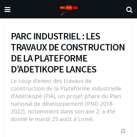
PARC INDUSTRIEL : LES
TRAVAUX DE CONSTRUCTION
DE LA PLATEFORME
D’ADETIKOPE LANCES
Le coup d’envoi des travaux de
construction de la Plateforme industrielle
d’Adétikopé (PIA), un projet phare du Plan
national de développement (PND 2018-
2022), notamment dans son axe 2, a été
donné le mardi 25 août à Lomé.