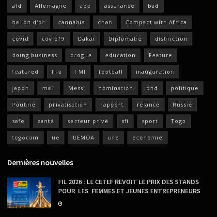
afd
Allemagne
app
assurance
bad
ballon d'or
cannabis
chan
Compact with Africa
covid
covid19
Dakar
Diplomatie
distinction
doing business
drogue
education
Feature
featured
fifa
FMI
football
inauguration
japon
mali
Messi
nomination
pnd
politique
Poutine
privatisation
rapport
relance
Russie
safe
santé
secteur privé
sfi
sport
Togo
togocom
ue
UEMOA
une
économie
Dernières nouvelles
FIL 2026 : LE CETEF REVOIT LE PRIX DES STANDS
POUR LES FEMMES ET JEUNES ENTREPRENEURS