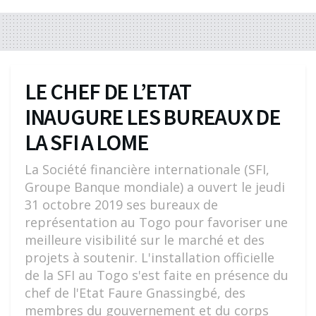
LE CHEF DE L’ETAT
INAUGURE LES BUREAUX DE
LA SFI A LOME
La Société financière internationale (SFI,
Groupe Banque mondiale) a ouvert le jeudi
31 octobre 2019 ses bureaux de
représentation au Togo pour favoriser une
meilleure visibilité sur le marché et des
projets à soutenir. L'installation officielle
de la SFI au Togo s'est faite en présence du
chef de l'Etat Faure Gnassingbé, des
membres du gouvernement et du corps