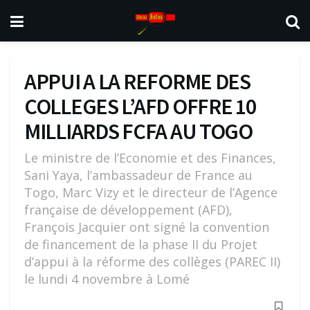
APPUI A LA REFORME DES
COLLEGES L’AFD OFFRE 10
MILLIARDS FCFA AU TOGO
Le ministre de l’Economie et des Finances,
Sani Yaya, l’ambassadeur de France au
Togo, Marc Vizy et le directeur de l’Agence
française de développement (AFD),
François Jacquier ont signé la convention
de financement de la phase II du Projet
d’appui à la réforme des collèges (PAREC II)
le lundi 4 novembre à Lomé