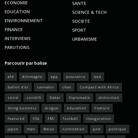
ECONOMIE
SANTE
EDUCATION
SCIENCE & TECH
ENVIRONNEMENT
SOCIETE
FINANCE
SPORT
INTERVIEWS
URBANISME
PARUTIONS
Parcourir par balise
afd
Allemagne
app
assurance
bad
ballon d'or
cannabis
chan
Compact with Africa
covid
covid19
Dakar
Diplomatie
distinction
doing business
drogue
education
Feature
featured
fifa
FMI
football
inauguration
japon
mali
Messi
nomination
pnd
politique