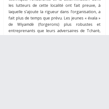
les lutteurs de cette localité ont fait preuve, à
laquelle s’ajoute la rigueur dans l’organisation, a
fait plus de temps que prévu. Les jeunes « évala »
de Wiyamdè (forgerons) plus robustes et
entreprenants que leurs adversaires de Tcharè,
ont fini par dominer ceux-ci par 23 victoires contre
17. Cette finale a eu lieu sur le terrain cantonal, en
face de l’Unité de Santé Périphérique (USP) du
milieu qui a eu du mal à contenir le public curieux,
venus assister à ce rendez-vous de démonstration
de forces.
Les luttes ont également connu leur apothéose
sur le terrain cantonal de Soumdina. Les jeunes «
évala » de Soumdina Bas ont épinglé leurs
homologues de Soumdina Haut par 17 victoires
contre 11.
Sur le terrain cantonal de Lassa, les combats ont