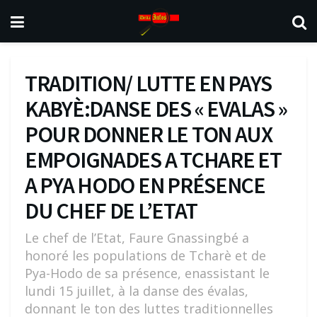
TRADITION/ LUTTE EN PAYS
KABYÈ:DANSE DES « EVALAS »
POUR DONNER LE TON AUX
EMPOIGNADES A TCHARE ET
A PYA HODO EN PRÉSENCE
DU CHEF DE L’ETAT
Le chef de l’Etat, Faure Gnassingbé a
honoré les populations de Tcharè et de
Pya-Hodo de sa présence, enassistant le
lundi 15 juillet, à la danse des évalas,
donnant le ton des luttes traditionnelles