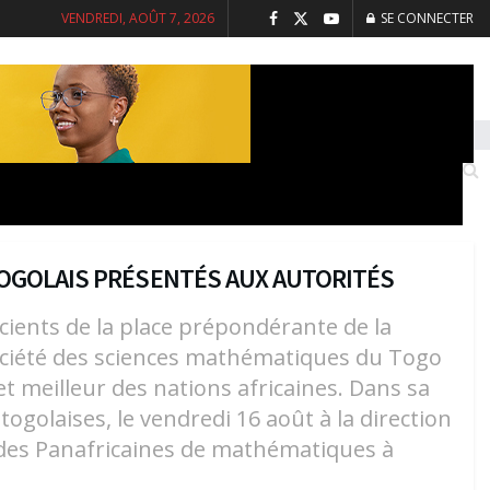
VENDREDI, AOÛT 7, 2026
SE CONNECTER
INTERVIEWS
SANTE
SOCIETE
TOGOLAIS PRÉSENTÉS AUX AUTORITÉS
cients de la place prépondérante de la
ociété des sciences mathématiques du Togo
t meilleur des nations africaines. Dans sa
ogolaises, le vendredi 16 août à la direction
iades Panafricaines de mathématiques à