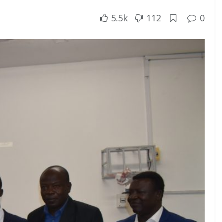
5.5k
112
0