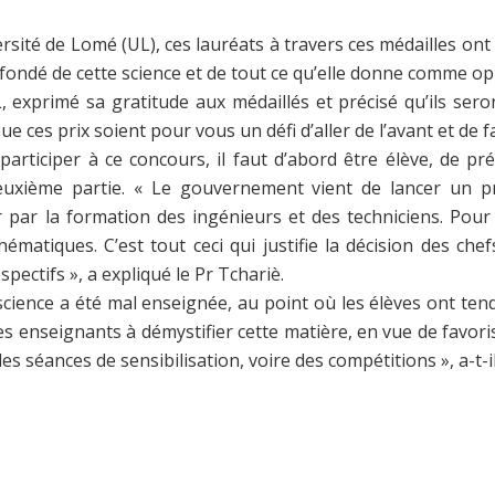
rsité de Lomé (UL), ces lauréats à travers ces médailles on
en-fondé de cette science et de tout ce qu’elle donne comme o
 exprimé sa gratitude aux médaillés et précisé qu’ils seront
e ces prix soient pour vous un défi d’aller de
l’avant et de f
articiper à ce concours, il faut d’abord être élève, de pr
euxième partie. « Le gouvernement vient de lancer un 
ur par la formation des ingénieurs et des techniciens. Pou
ématiques. C’est tout ceci qui justifie la décision des che
ectifs », a expliqué le Pr Tchariè.
science a été mal enseignée, au point où les élèves ont te
es enseignants à démystifier cette matière, en vue de favor
des séances de sensibilisation, voire des compétitions », a-t-i