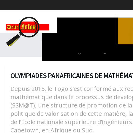
ACCUEIL
POLITIQUE
DIPLOMATIE
SCIENCES & TECH
AUTRES
NOS PARU
OLYMPIADES PANAFRICAINES DE MATHÉMAT
Depuis 2015, le Togo s’est conformé aux rec
mathématique dans le processus de dévelop
(SSM@T), une structure de promotion de la d
politique de valorisation de cette matière, 
de l’Ecole nationale supérieure d’ingénieur
Capetown, en Afrique du Sud.