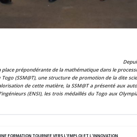
Depui
e la place prépondérante de la mathématique dans le proce
 Togo (SSM@T), une structure de promotion de la dite scie
alorisation de cette matière, la SSM@T a présenté aux auto
 d’ingénieurs (ENSI), les trois médaillés du Togo aux Oly
D’UNE FORMATION TOURNEE VERS L’EMPLOI ET L’INNOVATION