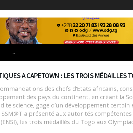
ECONOMIE
FINANCE
DÉVELOPPEMENT
EDUCATION
TIONS
IQUES A CAPETOWN : LES TROIS MÉDAILLES 
ommandations des chefs d’Etats africains, cons
pement des pays du continent, en créant la S
ite science, gage d’un développement certain e
la SSM@T a présenté aux autorités compétentes t
s (ENSI), les trois médaillés du Togo aux Olymp