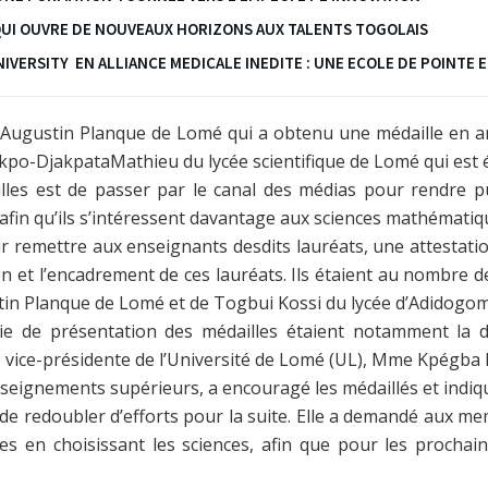
QUI OUVRE DE NOUVEAUX HORIZONS AUX TALENTS TOGOLAIS
IVERSITY EN ALLIANCE MEDICALE INEDITE : UNE ECOLE DE POINTE 
ge Augustin Planque de Lomé qui a obtenu une médaille en a
kpo-DjakpataMathieu du lycée scientifique de Lomé qui est
ailles est de passer par le canal des médias pour rendre 
fin qu’ils s’intéressent davantage aux sciences mathématiq
r remettre aux enseignants desdits lauréats, une attestati
n et l’encadrement de ces lauréats. Ils étaient au nombre de 
tin Planque de Lomé et de Togbui Kossi du lycée d’Adidogom
ie de présentation des médailles étaient notamment la d
vice-présidente de l’Université de Lomé (UL), Mme Kpégba K
nseignements supérieurs, a encouragé les médaillés et indiq
nt de redoubler d’efforts pour la suite. Elle a demandé aux 
des en choisissant les sciences, afin que pour les procha