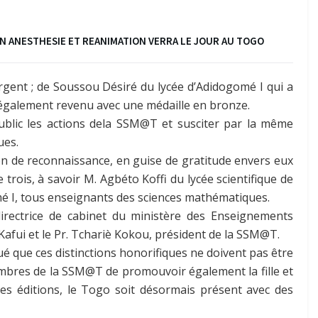
EN ANESTHESIE ET REANIMATION VERRA LE JOUR AU TOGO
rgent ; de Soussou Désiré du lycée d’Adidogomé I qui a
 également revenu avec une médaille en bronze.
public les actions dela SSM@T et susciter par la même
ues.
on de reconnaissance, en guise de gratitude envers eux
trois, à savoir M. Agbéto Koffi du lycée scientifique de
é I, tous enseignants des sciences mathématiques.
irectrice de cabinet du ministère des Enseignements
afui et le Pr. Tchariè Kokou, président de la SSM@T.
ué que ces distinctions honorifiques ne doivent pas être
membres de la SSM@T de promouvoir également la fille et
ines éditions, le Togo soit désormais présent avec des