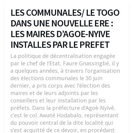
LES COMMUNALES/ LE TOGO
DANS UNE NOUVELLE ERE :
LES MAIRES D’AGOE-NYIVE
INSTALLES PAR LE PREFET
La politique de décentralisation engagée
par le chef de l’Etat, Faure Gnassingbé, il y
a quelques années, à travers l’organisation
des élections communales le 30 juin
dernier, a pris corps avec l’élection des
maires et de leurs adjoints par les
conseillers et leur installation par les
préfets. Dans la préfecture d’Agoè-Nyivé,
c’est le col. Awaté Hodabalo, représentant
du pouvoir central de la dite localité qui
s’est acquitté de ce devoir, en procédant