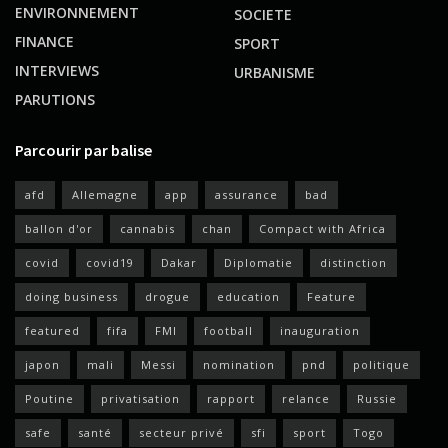
ENVIRONNEMENT
SOCIETE
FINANCE
SPORT
INTERVIEWS
URBANISME
PARUTIONS
Parcourir par balise
afd
Allemagne
app
assurance
bad
ballon d'or
cannabis
chan
Compact with Africa
covid
covid19
Dakar
Diplomatie
distinction
doing business
drogue
education
Feature
featured
fifa
FMI
football
inauguration
japon
mali
Messi
nomination
pnd
politique
Poutine
privatisation
rapport
relance
Russie
safe
santé
secteur privé
sfi
sport
Togo