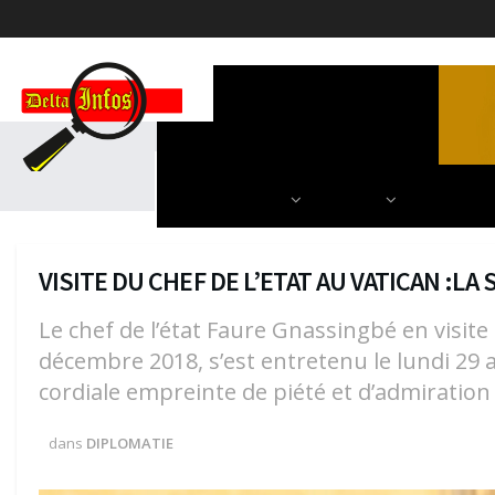
ACCUEIL
POLITIQUE
DIPLOMATIE
SCIENCES & TECH
AUTRES
NOS PARU
VISITE DU CHEF DE L’ETAT AU VATICAN :L
Le chef de l’état Faure Gnassingbé en visite 
décembre 2018, s’est entretenu le lundi 29 a
cordiale empreinte de piété et d’admiration
dans
DIPLOMATIE