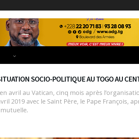
ECONOMIE
FINANCE
DÉVELOPPEMENT
EDUCATION
TIONS
A SITUATION SOCIO-POLITIQUE AU TOGO AU CE
en avril au Vatican, cinq mois après l’organisati
vril 2019 avec le Saint Père, le Pape François,
 mutuelle.