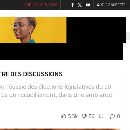
JEUDI, AOÛT 6, 2026
SE CONNECTER
INTERVIEWS
SANTE
SOCIETE
NTRE DES DISCUSSIONS
on réussie des élections législatives du 20
 après un recueillement, dans une ambiance
5.5k
56
0