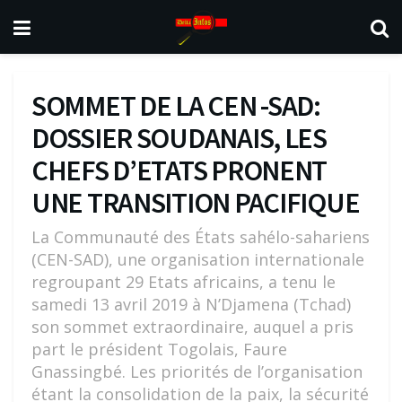
SOMMET DE LA CEN -SAD:
DOSSIER SOUDANAIS, LES
CHEFS D’ETATS PRONENT
UNE TRANSITION PACIFIQUE
La Communauté des États sahélo-sahariens
(CEN-SAD), une organisation internationale
regroupant 29 Etats africains, a tenu le
samedi 13 avril 2019 à N’Djamena (Tchad)
son sommet extraordinaire, auquel a pris
part le président Togolais, Faure
Gnassingbé. Les priorités de l’organisation
étant la consolidation de la paix, la sécurité