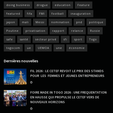
doing business
drogue
education
Feature
featured
fifa
FMI
football
inauguration
japon
mali
Messi
nomination
pnd
politique
Poutine
privatisation
rapport
relance
Russie
safe
santé
secteur privé
sfi
sport
Togo
togocom
ue
UEMOA
une
économie
Dernières nouvelles
FIL 2026 : LE CETEF REVOIT LE PRIX DES STANDS
POUR LES FEMMES ET JEUNES ENTREPRENEURS
FOIRE MADE IN TOGO 2026 : UNE FREQUENTATION
EN HAUSSE QUI PROPULSE LE CETEF VERS DE
NOUVEAUX HORIZONS