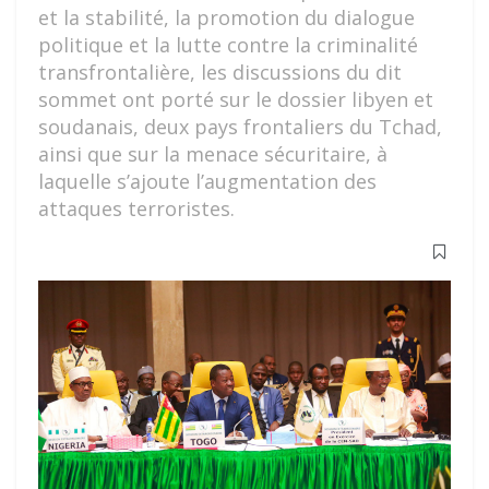
et la stabilité, la promotion du dialogue
politique et la lutte contre la criminalité
transfrontalière, les discussions du dit
sommet ont porté sur le dossier libyen et
soudanais, deux pays frontaliers du Tchad,
ainsi que sur la menace sécuritaire, à
laquelle s’ajoute l’augmentation des
attaques terroristes.