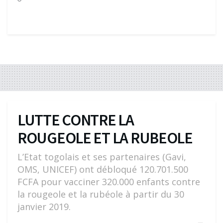
LUTTE CONTRE LA
ROUGEOLE ET LA RUBEOLE
L’Etat togolais et ses partenaires (Gavi,
OMS, UNICEF) ont débloqué 120.701.500
FCFA pour vacciner 320.000 enfants contre
la rougeole et la rubéole à partir du 30
janvier 2019.