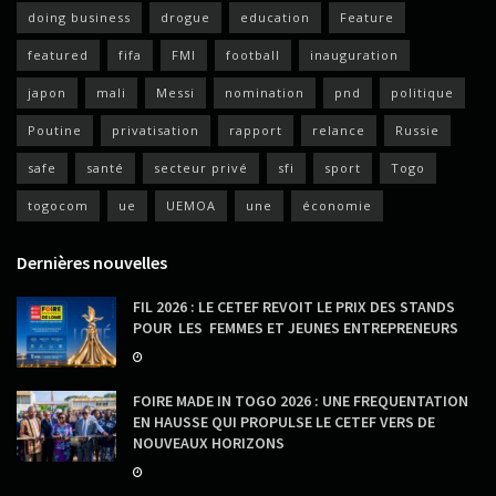
doing business
drogue
education
Feature
featured
fifa
FMI
football
inauguration
japon
mali
Messi
nomination
pnd
politique
Poutine
privatisation
rapport
relance
Russie
safe
santé
secteur privé
sfi
sport
Togo
togocom
ue
UEMOA
une
économie
Dernières nouvelles
FIL 2026 : LE CETEF REVOIT LE PRIX DES STANDS
POUR LES FEMMES ET JEUNES ENTREPRENEURS
FOIRE MADE IN TOGO 2026 : UNE FREQUENTATION
EN HAUSSE QUI PROPULSE LE CETEF VERS DE
NOUVEAUX HORIZONS