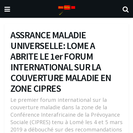
ASSRANCE MALADIE
UNIVERSELLE: LOME A
ABRITE LE 1er FORUM
INTERNATIONAL SUR LA
COUVERTURE MALADIE EN
ZONE CIPRES
Le premier forum international sur la
couverture maladie dans la zone de la
Conférence Interafricaine de la Prévoyance
Sociale (CIPRES) tenu à Lomé les 4 et 5 mars
2019 a débouché sur des recommandations