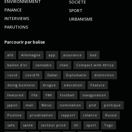
ENVIRONNEMENT
SOCIETE
FINANCE
SPORT
INTERVIEWS
URBANISME
PARUTIONS
Parcourir par balise
afd
Allemagne
app
assurance
bad
ballon d'or
cannabis
chan
Compact with Africa
covid
covid19
Dakar
Diplomatie
distinction
doing business
drogue
education
Feature
featured
fifa
FMI
football
inauguration
japon
mali
Messi
nomination
pnd
politique
Poutine
privatisation
rapport
relance
Russie
safe
santé
secteur privé
sfi
sport
Togo