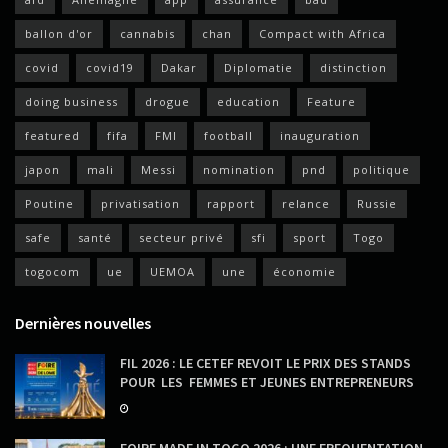
ballon d'or
cannabis
chan
Compact with Africa
covid
covid19
Dakar
Diplomatie
distinction
doing business
drogue
education
Feature
featured
fifa
FMI
football
inauguration
japon
mali
Messi
nomination
pnd
politique
Poutine
privatisation
rapport
relance
Russie
safe
santé
secteur privé
sfi
sport
Togo
togocom
ue
UEMOA
une
économie
Dernières nouvelles
FIL 2026 : LE CETEF REVOIT LE PRIX DES STANDS
POUR LES FEMMES ET JEUNES ENTREPRENEURS