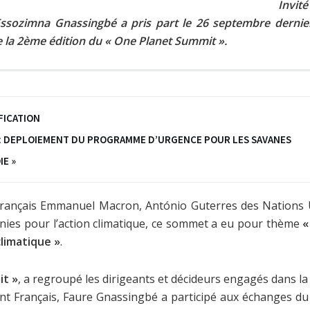
Invit
e Essozimna Gnassingbé a pris part le 26 septembre der
 la 2ème édition du « One Planet Summit ».
IFICATION
 : DEPLOIEMENT DU PROGRAMME D’URGENCE POUR LES SAVANES
IE »
français Emmanuel Macron, António Guterres des Nations 
nies pour l’action climatique, ce sommet a eu pour thème
«
climatique »
.
it »
, a regroupé les dirigeants et décideurs engagés dans la
sident Français, Faure Gnassingbé a participé aux échanges