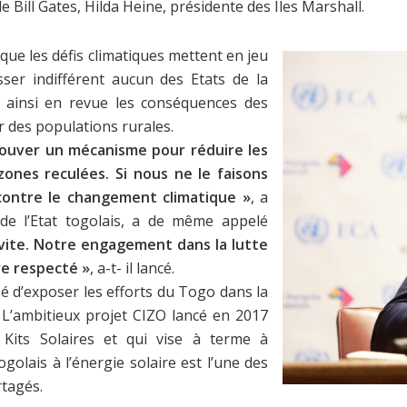
de Bill Gates, Hilda Heine, présidente des Iles Marshall.
 que les défis climatiques mettent en jeu
isser indifférent aucun des Etats de la
 ainsi en revue les conséquences des
 des populations rurales.
rouver un mécanisme pour réduire les
 zones reculées. Si nous ne le faisons
 contre le changement climatique »
, a
de l’Etat togolais, a de même appelé
 vite. Notre engagement dans la lutte
re respecté »
, a-t- il lancé.
é d’exposer les efforts du Togo dans la
 L’ambitieux projet CIZO lancé en 2017
r Kits Solaires et qui vise à terme à
golais à l’énergie solaire est l’une des
rtagés.