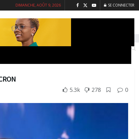
DIMANCHE, AOÛT 9, 2026
SE CONNECTER
INTERVIEWS
SANTE
SOCIETE
ACRON
5.3k
278
0