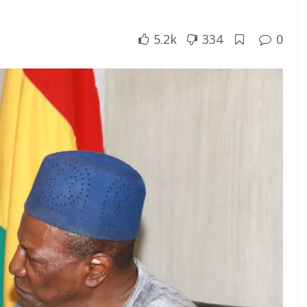
5.2k
334
0