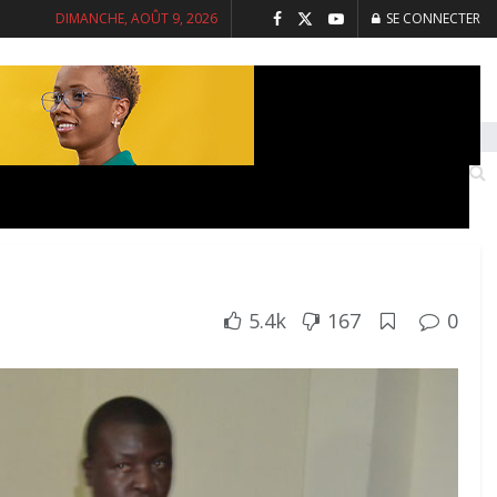
DIMANCHE, AOÛT 9, 2026
SE CONNECTER
INTERVIEWS
SANTE
SOCIETE
5.4k
167
0