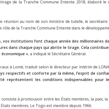
 tirage de la Tranche Commune Entente 2018, élaboré le 
e réunion au nom de son ministre de tutelle, le secrétaire 
le rôle de la Tranche Commune Entente dans le développeme
vos institutions font chaque année des millionnaires dans
ctures dans chaque pays qui abrite le tirage. Cela contri
t économique »
, a indiqué le Sécrétaire Général.
néraux à Lomé, traduit selon le directeur par intérim de
ys respectifs et conforte par là même, l’esprit de confia
ité représentent les conditions indispensables pour
e, consiste à promouvoir entre les
tats membres, la paix, la s
É
s
tats membres. Le Togo est membre depuis 1966.
É