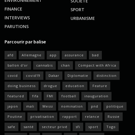
ENVIRONNEMENT
SOCIETE
FINANCE
SPORT
INTERVIEWS
URBANISME
PARUTIONS
Parcourir par balise
afd
Allemagne
app
assurance
bad
ballon d'or
cannabis
chan
Compact with Africa
covid
covid19
Dakar
Diplomatie
distinction
doing business
drogue
education
Feature
featured
fifa
FMI
football
inauguration
japon
mali
Messi
nomination
pnd
politique
Poutine
privatisation
rapport
relance
Russie
safe
santé
secteur privé
sfi
sport
Togo