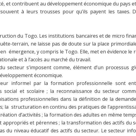
vité, et contribuent au développement économique du pays et
 souvent à leurs trousses pour qu’ils payent les taxes. D
ruction du Togo. Les institutions bancaires et de micro fin
nquête-terrain, ne laisse pas de doute sur la place primordi
 émergence, y compris le Togo. Elle, met en évidence le rôl
ationale et à l’accès au marché du travail.
 du secteur s’imposent comme, élément d’un processus glob
u développement économique.
eur informel par la formation professionnelle sont ent
is social et scolaire ; la reconnaissance du secteur comm
isations professionnelles dans la définition de la demande
ités; la structuration en continu des pratiques de l’apprentis
création d’activités ; la formation des adultes en même temps 
nt appropriés et pérennes ; la transformation des actifs du 
s cas du niveau éducatif des actifs du secteur. Le secteur in