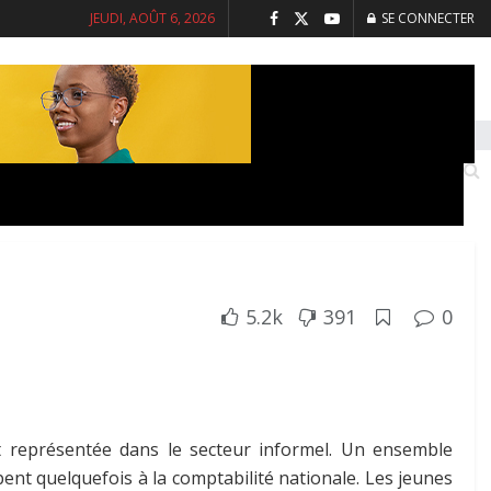
JEUDI, AOÛT 6, 2026
SE CONNECTER
INTERVIEWS
SANTE
SOCIETE
5.2k
391
0
 représentée dans le secteur informel. Un ensemble
pent quelquefois à la comptabilité nationale. Les jeunes