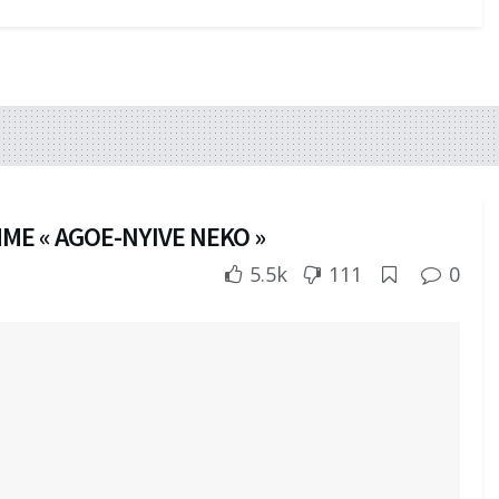
ME « AGOE-NYIVE NEKO »
5.5k
111
0