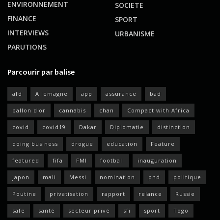
ENVIRONNEMENT
SOCIETE
FINANCE
SPORT
INTERVIEWS
URBANISME
PARUTIONS
Parcourir par balise
afd
Allemagne
app
assurance
bad
ballon d'or
cannabis
chan
Compact with Africa
covid
covid19
Dakar
Diplomatie
distinction
doing business
drogue
education
Feature
featured
fifa
FMI
football
inauguration
japon
mali
Messi
nomination
pnd
politique
Poutine
privatisation
rapport
relance
Russie
safe
santé
secteur privé
sfi
sport
Togo