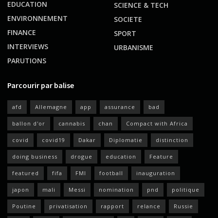
EDUCATION
SCIENCE & TECH
ENVIRONNEMENT
SOCIETE
FINANCE
SPORT
INTERVIEWS
URBANISME
PARUTIONS
Parcourir par balise
afd
Allemagne
app
assurance
bad
ballon d'or
cannabis
chan
Compact with Africa
covid
covid19
Dakar
Diplomatie
distinction
doing business
drogue
education
Feature
featured
fifa
FMI
football
inauguration
japon
mali
Messi
nomination
pnd
politique
Poutine
privatisation
rapport
relance
Russie